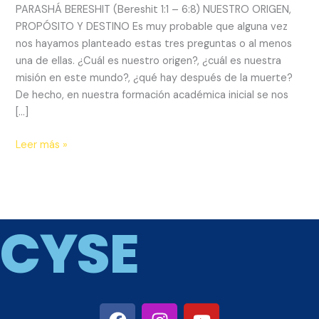
PARASHÁ BERESHIT (Bereshit 1:1 – 6:8) NUESTRO ORIGEN,
PROPÓSITO Y DESTINO Es muy probable que alguna vez
nos hayamos planteado estas tres preguntas o al menos
una de ellas. ¿Cuál es nuestro origen?, ¿cuál es nuestra
misión en este mundo?, ¿qué hay después de la muerte?
De hecho, en nuestra formación académica inicial se nos
[…]
Leer más »
CYSE
F
I
Y