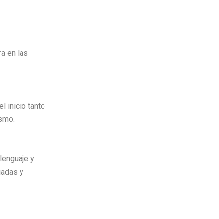
ra en las
l inicio tanto
ísmo.
 lenguaje y
iadas y